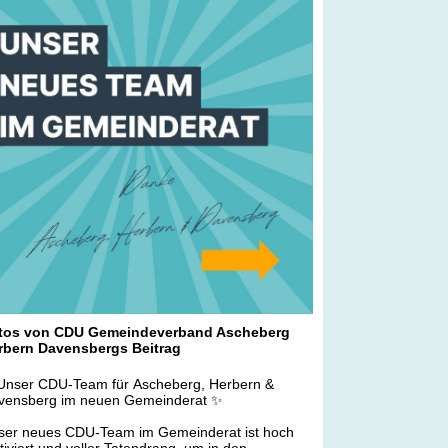
imaschutz
♂️ Außerdem: Investitionen in Straßen, Brücken,
wege, Digitalisierung, Sport & Sicherheit
️ Wilhelm Korth (MdL) und Maximilian Sandhowe
DU-Vorsitzender Ascheberg):
s ist ein starkes Signal für unsere Region. Mit
 NRW-Plan investieren wir in Bildung,
maschutz und Infrastruktur ? und damit direkt in
 Zukunft unserer Gemeinde!" 🌟
 Nordrhein-Westfalen-Plan steht für
lässlichkeit, Fortschritt und Zukunftsperspektiven
eil gute Infrastruktur das Fundament für ein
rkes und lebenswertes Ascheberg ist. ?
RWPlan #
Ascheberg
#
CDU
#
ZukunftGestalten
frastruktur
#
Bildung
#
Klimaschutz
emeinsamStark
#
HeimatGestalten
tos von CDU Gemeindeverband Ascheberg
rbern Davensbergs Beitrag
Unser CDU-Team für Ascheberg, Herbern &
vensberg im neuen Gemeinderat ✨
ser neues CDU-Team im Gemeinderat ist hoch
iviert und voller Tatendrang, um in den