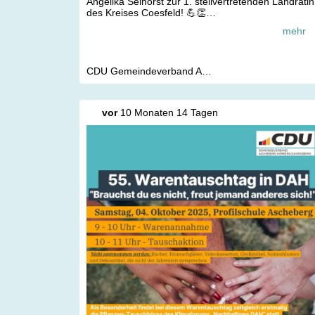
Angelika Selhorst zur 1. stellvertretenden Landrätin
des Kreises Coesfeld! 💪👏
mehr
Mit großem Engagement, Erfahrung und Herzblut
setzt sich Angelika seit vielen Jahren für die
Menschen in unserer Gemeinde und im Kreis ein.
Ihr Einsatz für ein starkes, lebenswertes und
CDU Gemeindeverband Ascheberg Herbern Davensberg
zukunftsorientiertes Ascheberg, Herbern und
Davensberg ist ein Gewinn ? jetzt auch weiterhin in
dieser wichtigen Funktion. 🙌?
vor
10 Monaten 14 Tagen
Wir sind stolz, dass eine so kompetente und
engagierte Vertreterin aus unseren Reihen diese
verantwortungsvolle Aufgabe übernimmt. 💼✨
Liebe Angelika, wir wünschen dir viel Erfolg, Freud
und eine glückliche Hand bei all deinen
Entscheidungen ? im Dienst für unseren Kreis
Coesfeld und seine Bürgerinnen und Bürger! 🤝
#CDU #
Ascheberg
#
Herbern
#
Davensberg
#
KreisCoesfeld
#
AngelikaSelhorst
#
Kommunalpoliti
#
Engagement
#
GemeinsamStark
#
HerzblutF
ürUnsereRegion