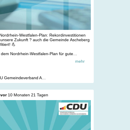
Nordrhein-Westfalen-Plan: Rekordinvestitionen
r unsere Zukunft ? auch die Gemeinde Ascheberg
fitiert! 💪
 dem Nordrhein-Westfalen-Plan für gute
rastruktur startet die Landesregierung das größte
mehr
estitionsprogramm in der Geschichte unseres
ndeslandes:
31,2 Milliarden Euro in den nächsten 12 Jahren ?
on 21,3 Milliarden Euro für die Kommunen!
CDU Gemeindeverband Ascheberg Herbern Davensberg
 Ascheberg, Herbern und Davensberg erhalten
gesamt über 8 Millionen Euro aus dem
vor
10 Monaten 21 Tagen
ogramm.
 Geld fließt direkt vor Ort in wichtige Projekte ?
ürokratisch und zielgenau.
e Schwerpunkte:
5 Milliarden Euro für Kitas, Schulen &
nztagsangebote
2 Milliarden Euro für energetische Sanierungen &