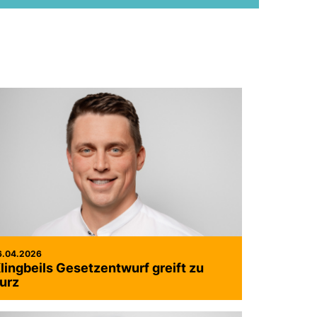
6.04.2026
lingbeils Gesetzentwurf greift zu
urz