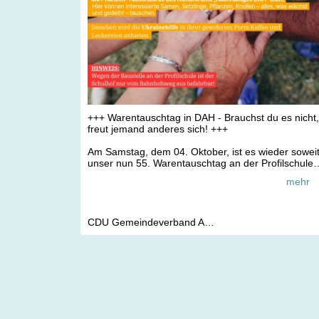
+++ Warentauschtag in DAH - Brauchst du es nicht
freut jemand anderes sich! +++
Am Samstag, dem 04. Oktober, ist es wieder soweit
unser nun 55. Warentauschtag an der Profilschule
Ascheberg steht an.
mehr
Die Abgabe der Sachspenden ist auf die Zeit
zwischen 09 Uhr und 10 Uhr begrenzt. Es werden
nur saubere und unbeschädigte Waren
CDU Gemeindeverband Ascheberg Herbern Davensberg
angenommen.
Ehrenamtliche Helferinnen und Helfer und
Mitwirkende sortieren die Waren danach thematisc
und übersichtlich.
Nicht angenommen werden: Bücher, Einmachgläse
Videokassetten, Großmöbel, Seidenblumen und